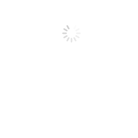
n auf einen Blick
nzeigen schalten
licks finden
usammenbringen